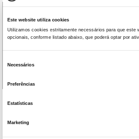
Este website utiliza cookies
Utilizamos cookies estritamente necessários para que este
opcionais, conforme listado abaixo, que poderá optar por ati
CONDIÇÕES GERAIS
|
POLÍTICA DE PRIVACIDADE
___________________________________
Seleção
© 2025 LG ELETRONICS PORTUGAL
Necessários
de
consentimento
Preferências
Home
LG ULTRAGEAR | DOMINA O JOGO
Estatísticas
NATAL GRAM 2024
Marketing