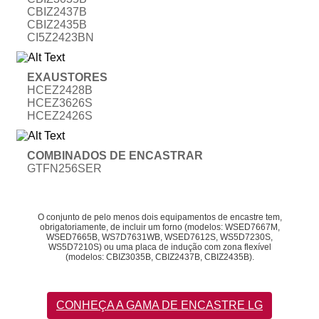
CBIZ2437B
CBIZ2435B
CI5Z2423BN
EXAUSTORES
HCEZ2428B
HCEZ3626S
HCEZ2426S
COMBINADOS DE ENCASTRAR
GTFN256SER
O conjunto de pelo menos dois equipamentos de encastre tem,
obrigatoriamente, de incluir um forno (modelos: WSED7667M,
WSED7665B, WS7D7631WB, WSED7612S, WS5D7230S,
WS5D7210S) ou uma placa de indução com zona flexível
(modelos: CBIZ3035B, CBIZ2437B, CBIZ2435B).
CONHEÇA A GAMA DE ENCASTRE LG