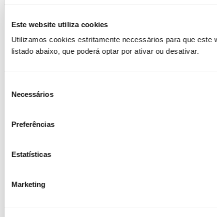
Este website utiliza cookies
Utilizamos cookies estritamente necessários para que este
listado abaixo, que poderá optar por ativar ou desativar.
Seleção
COMO PARTICIPAR
Necessários
de
consentimento
Preferências
COMPRAR
Estatísticas
Compra um monitor LG UltraGear™, dos modelos
em campanha, entre 18 de março e 14 de abril de
2024.
Marketing
REGISTAR